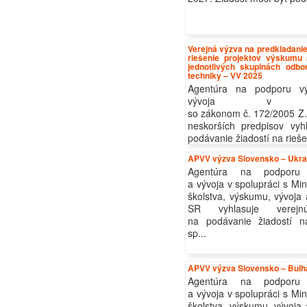
Verejná výzva na predkladanie
riešenie projektov výskumu
jednotlivých skupinách odb
techniky – VV 2025
Agentúra na podporu v
vývoja v s
so zákonom č. 172/2005 Z. 
neskorších predpisov vyh
podávanie žiadostí na riešen
APVV výzva Slovensko – Ukra
Agentúra na podporu
a vývoja v spolupráci s Mi
školstva, výskumu, vývoja
SR vyhlasuje verej
na podávanie žiadostí na
sp...
APVV výzva Slovensko – Bulh
Agentúra na podporu
a vývoja v spolupráci s Mi
školstva, výskumu, vývoja