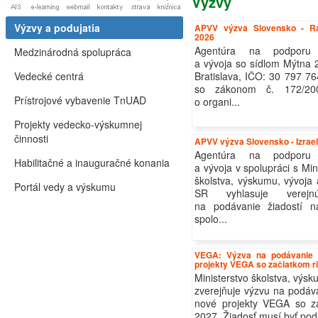
Výzvy
Výzvy a podujatia
APVV výzva Slovensko - R
2026
Agentúra na podporu
Medzinárodná spolupráca
a vývoja so sídlom Mýtna 
Vedecké centrá
Bratislava, IČO: 30 797 76
so zákonom č. 172/20
Prístrojové vybavenie TnUAD
o organi...
Projekty vedecko-výskumnej
činnosti
APVV výzva Slovensko - Izrae
Agentúra na podporu
Habilitačné a inauguračné konania
a vývoja v spolupráci s Mi
školstva, výskumu, vývoja
Portál vedy a výskumu
SR vyhlasuje verej
na podávanie žiadostí na
spolo...
VEGA: Výzva na podávanie ž
projekty VEGA so začiatkom ri
Ministerstvo školstva, výs
zverejňuje výzvu na podáva
nové projekty VEGA so za
2027. Žiadosť musí byť poda