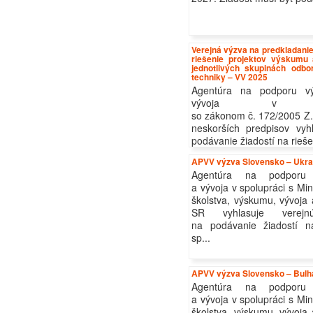
Verejná výzva na predkladanie
riešenie projektov výskumu
jednotlivých skupinách odb
techniky – VV 2025
Agentúra na podporu v
vývoja v s
so zákonom č. 172/2005 Z. 
neskorších predpisov vyh
podávanie žiadostí na riešen
APVV výzva Slovensko – Ukra
Agentúra na podporu
a vývoja v spolupráci s Mi
školstva, výskumu, vývoja
SR vyhlasuje verej
na podávanie žiadostí na
sp...
APVV výzva Slovensko – Bulh
Agentúra na podporu
a vývoja v spolupráci s Mi
školstva, výskumu, vývoja