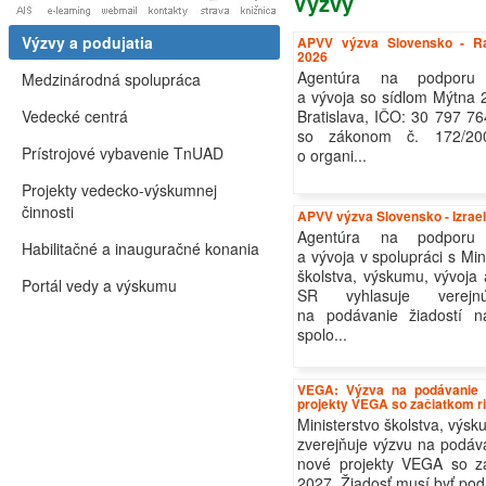
Výzvy
Výzvy a podujatia
APVV výzva Slovensko - R
2026
Agentúra na podporu
Medzinárodná spolupráca
a vývoja so sídlom Mýtna 
Vedecké centrá
Bratislava, IČO: 30 797 76
so zákonom č. 172/20
Prístrojové vybavenie TnUAD
o organi...
Projekty vedecko-výskumnej
činnosti
APVV výzva Slovensko - Izrae
Agentúra na podporu
Habilitačné a inauguračné konania
a vývoja v spolupráci s Mi
školstva, výskumu, vývoja
Portál vedy a výskumu
SR vyhlasuje verej
na podávanie žiadostí na
spolo...
VEGA: Výzva na podávanie ž
projekty VEGA so začiatkom ri
Ministerstvo školstva, výs
zverejňuje výzvu na podáva
nové projekty VEGA so za
2027. Žiadosť musí byť poda