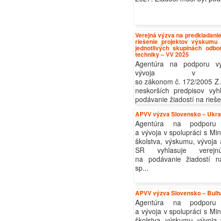
Verejná výzva na predkladanie
riešenie projektov výskumu
jednotlivých skupinách odb
techniky – VV 2025
Agentúra na podporu v
vývoja v s
so zákonom č. 172/2005 Z. 
neskorších predpisov vyh
podávanie žiadostí na riešen
APVV výzva Slovensko – Ukra
Agentúra na podporu
a vývoja v spolupráci s Mi
školstva, výskumu, vývoja
SR vyhlasuje verej
na podávanie žiadostí na
sp...
APVV výzva Slovensko – Bulh
Agentúra na podporu
a vývoja v spolupráci s Mi
školstva, výskumu, vývoja