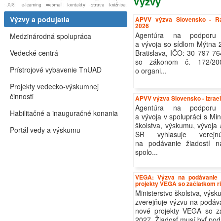
Výzvy
Výzvy a podujatia
APVV výzva Slovensko - R
2026
Agentúra na podporu
Medzinárodná spolupráca
a vývoja so sídlom Mýtna 
Vedecké centrá
Bratislava, IČO: 30 797 76
so zákonom č. 172/20
Prístrojové vybavenie TnUAD
o organi...
Projekty vedecko-výskumnej
činnosti
APVV výzva Slovensko - Izrae
Agentúra na podporu
Habilitačné a inauguračné konania
a vývoja v spolupráci s Mi
školstva, výskumu, vývoja
Portál vedy a výskumu
SR vyhlasuje verej
na podávanie žiadostí na
spolo...
VEGA: Výzva na podávanie ž
projekty VEGA so začiatkom ri
Ministerstvo školstva, výs
zverejňuje výzvu na podáva
nové projekty VEGA so za
2027. Žiadosť musí byť poda