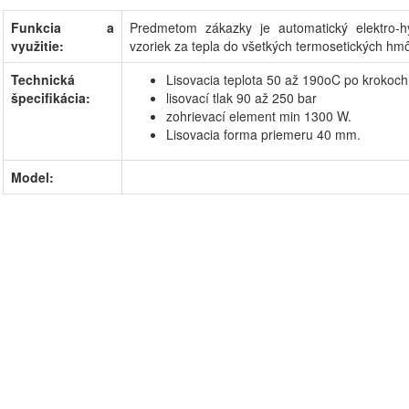
Funkcia a
Predmetom zákazky je automatický elektro-hyd
využitie:
vzoriek za tepla do všetkých termosetických hm
Technická
Lisovacia teplota 50 až 190oC po krokoc
špecifikácia:
lisovací tlak 90 až 250 bar
zohrievací element min 1300 W.
Lisovacia forma priemeru 40 mm.
Model: