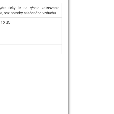
raulický lis na rýchle zalisovanie
ôt, bez potreby stlačeného vzduchu.
h 10 C