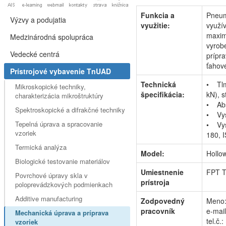
Funkcia a
Pneum
Výzvy a podujatia
využitie:
využív
maxim
Medzinárodná spolupráca
vyrobe
Vedecké centrá
prípra
ťahové
Prístrojové vybavenie TnUAD
Technická
• Tlm
Mikroskopické techniky,
špecifikácia:
kN), 
charakterizácia mikroštruktúry
• Abs
Spektroskopické a difrakčné techniky
• Vys
Tepelná úprava a spracovanie
• Vys
vzoriek
180, 
Termická analýza
Model:
Hollo
Biologické testovanie materiálov
Umiestnenie
FPT T
Povrchové úpravy skla v
prístroja
poloprevádzkových podmienkach
Additive manufacturing
Zodpovedný
Meno:
pracovník
e-mai
Mechanická úprava a príprava
tel.č
vzoriek