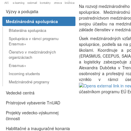
Na rozvoji medzinárodného p
Výzvy a podujatia
spolupráce. Medzinárodnú
prostredníctvom medzinárod
Medzinárodná spolupráca
svojou účasťou na medzinár
základe členstiev v medzin
Bilaterálna spolupráca
Úsek medzinárodných vzťaho
Spolupráca v rámci programu
Erasmus+
spolupráce, podieľa sa na 
školami. Koordinuje a p
Členstvo v medzinárodných
(ERASMUS, CEEPUS, SAIA ) 
organizáciach
a logisticky zabezpečuje 
Erasmus+
Alexandra Dubčeka v Trenč
osobnostný a profesijný r
Incoming students
vzniklo v rámci úse
Medzinárodné programy
účastníkom programu EÚ E
Vedecké centrá
Prístrojové vybavenie TnUAD
Projekty vedecko-výskumnej
činnosti
Habilitačné a inauguračné konania