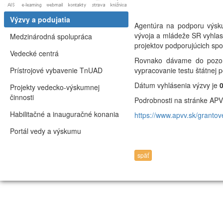
Výzvy a podujatia
Agentúra na podporu výsku
vývoja a mládeže SR vyhlas
Medzinárodná spolupráca
projektov podporujúcich spo
Vedecké centrá
Rovnako dávame do pozorno
Prístrojové vybavenie TnUAD
vypracovanie testu štátnej 
Dátum vyhlásenia výzvy je
0
Projekty vedecko-výskumnej
činnosti
Podrobnosti na stránke APV
Habilitačné a inauguračné konania
https://www.apvv.sk/grantov
Portál vedy a výskumu
späť