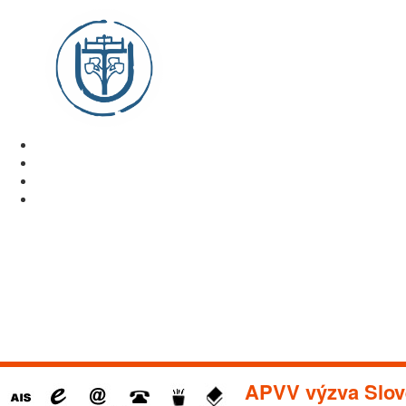
APVV výzva Slov