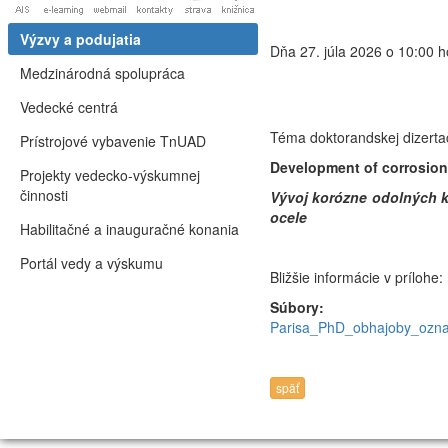
Výzvy a podujatia
Dňa 27. júla 2026 o 10:00 
Medzinárodná spolupráca
Vedecké centrá
Téma doktorandskej dizert
Prístrojové vybavenie TnUAD
Development of corrosion 
Projekty vedecko-výskumnej
činnosti
Vývoj korózne odolných k
ocele
Habilitačné a inauguračné konania
Portál vedy a výskumu
Bližšie informácie v prílohe:
Súbory:
Parisa_PhD_obhajoby_ozn
späť