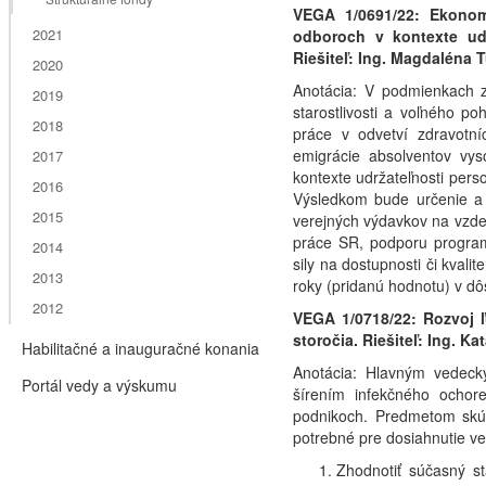
VEGA 1/0691/22: Ekonom
2021
odboroch v kontexte udr
Riešiteľ: Ing. Magdaléna 
2020
Anotácia: V podmienkach zv
2019
starostlivosti a voľného p
2018
práce v odvetví zdravotn
emigrácie absolventov vys
2017
kontexte udržateľnosti pers
2016
Výsledkom bude určenie a 
2015
verejných výdavkov na vzdel
práce SR, podporu programo
2014
sily na dostupnosti či kvali
2013
roky (pridanú hodnotu) v dô
2012
VEGA 1/0718/22: Rozvoj 
storočia. Riešiteľ: Ing. K
Habilitačné a inauguračné konania
Anotácia: Hlavným vedecký
Portál vedy a výskumu
šírením infekčného ochor
podnikoch. Predmetom skúm
potrebné pre dosiahnutie ve
Zhodnotiť súčasný st