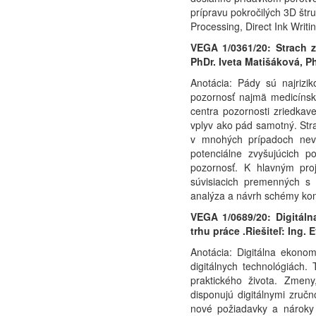
prípravu pokročilých 3D štr
Processing, Direct Ink Writi
VEGA 1/0361/20: Strach z
PhDr. Iveta Matišáková, P
Anotácia: Pády sú najrizi
pozornosť najmä medicínsk
centra pozornosti zriedkav
vplyv ako pád samotný. Strach
v mnohých prípadoch nevyh
potenciálne zvyšujúcich p
pozornosť. K hlavným proj
súvisiacich premenných s 
analýza a návrh schémy kom
VEGA 1/0689/20: Digitál
trhu práce .Riešiteľ: Ing. 
Anotácia: Digitálna ekonom
digitálnych technológiách.
praktického života. Zmeny,
disponujú digitálnymi zručn
nové požiadavky a nároky 