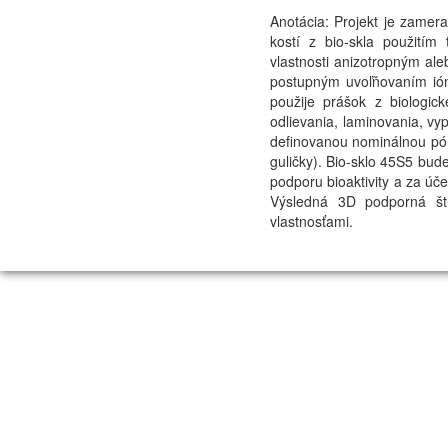
Anotácia: Projekt je zamer
kostí z bio-skla použitím
vlastnosti anizotropným al
postupným uvoľňovaním ión
použije prášok z biologic
odlievania, laminovania, vy
definovanou nominálnou pó
guličky). Bio-sklo 45S5 bud
podporu bioaktivity a za úč
Výsledná 3D podporná štr
vlastnosťami.