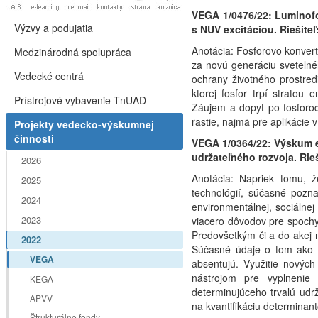
VEGA 1/0476/22: Luminofo
Výzvy a podujatia
s NUV excitáciou. Riešiteľ
Anotácia: Fosforovo konver
Medzinárodná spolupráca
za novú generáciu svetelné
Vedecké centrá
ochrany životného prostredi
ktorej fosfor trpí stratou
Prístrojové vybavenie TnUAD
Záujem a dopyt po fosforo
rastie, najmä pre aplikácie
Projekty vedecko-výskumnej
činnosti
VEGA 1/0364/22: Výskum e
udržateľného rozvoja. Rieš
2026
Anotácia: Napriek tomu, ž
2025
technológií, súčasné po
2024
environmentálnej, sociálnej
2023
viacero dôvodov pre spochybn
Predovšetkým či a do akej 
2022
Súčasné údaje o tom ako
VEGA
absentujú. Využitie nových
nástrojom pre vyplnenie 
KEGA
determinujúceho trvalú udrz
APVV
na kvantifikáciu determinant
Štrukturálne fondy