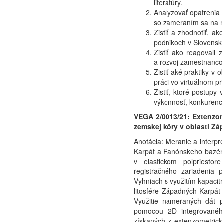
literatúry.
Analyzovať opatrenia
so zameraním sa na m
Zistiť a zhodnotiť, 
podnikoch v Slovenske
Zistiť ako reagovali
a rozvoj zamestnanc
Zistiť aké praktiky v
práci vo virtuálnom 
Zistiť, ktoré postupy
výkonnosť, konkurenc
VEGA 2/0013/21: Extenzom
zemskej kôry v oblasti Zá
Anotácia: Meranie a interp
Karpát a Panónskeho bazénu
v elastickom polpriesto
registračného zariadenia 
Vyhniach s využitím kapac
litosfére Západných Karpát
Využitie nameraných dát p
pomocou 2D integrovaného
získaných z extenzometric