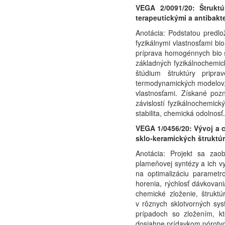
VEGA 2/0091/20: Štruktú
terapeutickými a antibakte
Anotácia: Podstatou predl
fyzikálnymi vlastnosťami bi
príprava homogénnych bio s
základných fyzikálnochemick
štúdium štruktúry prip
termodynamických modelov, k
vlastnosťami. Získané poz
závislostí fyzikálnochemick
stabilita, chemická odolnosť
VEGA 1/0456/20: Vývoj a c
sklo-keramických štruktúr.
Anotácia: Projekt sa zao
plameňovej syntézy a ich vy
na optimalizáciu parametr
horenia, rýchlosť dávkovani
chemické zloženie, štruktú
v rôznych sklotvorných sys
prípadoch so zložením, kt
dosiahne prídavkom pórotvor