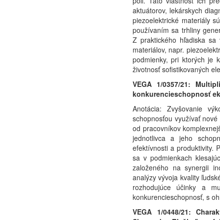
poli. Táto vlastnosť ich p
aktuátorov, lekárskych diag
piezoelektrické materiály
používaním sa trhliny gener
Z praktického hľadiska sa 
materiálov, napr. piezoelek
podmienky, pri ktorých je
životnosť sofistikovaných el
VEGA 1/0357/21: Multip
konkurencieschopnosť eko
Anotácia: Zvyšovanie výk
schopnosťou využívať nové 
od pracovníkov komplexnejš
jednotlivca a jeho schop
efektívnosti a produktivity.
sa v podmienkach klesajúc
založeného na synergii in
analýzy vývoja kvality ľuds
rozhodujúce účinky a mul
konkurencieschopnosť, s oh
VEGA 1/0448/21: Charakt