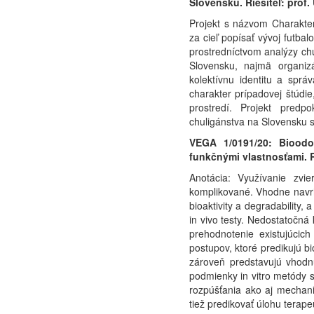
Slovensku. Riešiteľ: prof.
Projekt s názvom Charakteri
za cieľ popísať vývoj futb
prostredníctvom analýzy ch
Slovensku, najmä organizác
kolektívnu identitu a sprá
charakter prípadovej štúdi
prostredí. Projekt predp
chuligánstva na Slovensku s
VEGA 1/0191/20: Bioodo
funkčnými vlastnosťami. R
Anotácia: Využívanie zvie
komplikované. Vhodne navrhn
bioaktivity a degradability
in vivo testy. Nedostatočná 
prehodnotenie existujúcich
postupov, ktoré predikujú b
zároveň predstavujú vhodnú
podmienky in vitro metódy sa
rozpúšťania ako aj mechan
tiež predikovať úlohu terapeu