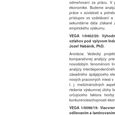
odmeňovaní za prácu. V pr
ekonomike. Budeme analyzo
práce v súvislosti s potreb
prístupov vo vzdelávaní a 
sekundárne dáta získané z
empirického výskumu.
VEGA 1/0462/20: Vyhodn
vzťahov pod vplyvom Indus
Jozef Habánik, PhD.
Anotácia: Vedecký proje
komparatívnej analýzy pri
novodobým fenoménom Indu
analýzy interdependenčného
zásadného spájajúceho elem
nových pracovných miest v 
t. j. medzinárodných aspe
riešenia výskumnej úlohy b
určujúceho faktora tvorb
konkurencieschopnosti eko
VEGA 1/0098/19: Viacvrst
odlievaním a laminovaním 