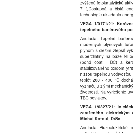
zvýšenú fotokatalytickú akt
7 („Dostupná a čistá ener
technológie ukladania energi
VEGA 1/0171/21: Korózn
tepelného bariérového pov
Anotácia: Tepelné bariér
moderných plynových turbí
plynom s cieľom zlepšiť vý
superzliatiny na báze Ni o
(bond coat - BC) a kera
stabilizovaného oxidom ytr
nižšou tepelnou vodivosťou 
teplôt 200 - 400 °C dochá
vyznačujú zlými mechanický
životnosti. Na vyriešenie 
TBC povlakov.
VEGA 1/0327/21: Iniciáci
zaťaženého elektrickým
Michal Kotoul, DrSc.
Anotácia: Piezoelektrické m