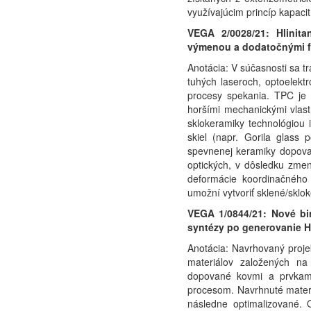
využívajúcim princíp kapac
VEGA 2/0028/21: Hlinita
výmenou a dodatočnými fun
Anotácia: V súčasnosti sa t
tuhých laseroch, optoelekt
procesy spekania. TPC je 
horšími mechanickými vlastn
sklokeramiky technológiou
skiel (napr. Gorila glass
spevnenej keramiky dopovan
optických, v dôsledku zmen
deformácie koordinačného p
umožní vytvoriť sklené/sklo
VEGA 1/0844/21: Nové bin
syntézy po generovanie H2
Anotácia: Navrhovaný projek
materiálov založených na
dopované kovmi a prvkami
procesom. Navrhnuté materi
následne optimalizované. 