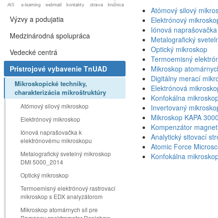
Atómový silový mikro
Výzvy a podujatia
Elektrónový mikrosko
Iónová naprašovačka
Medzinárodná spolupráca
Metalografický svete
Optický mikroskop
Vedecké centrá
Termoemisný elektrón
Prístrojové vybavenie TnUAD
Mikroskop atomárnyc
Digitálny merací mik
Mikroskopické techniky,
Elektrónová mikrosko
charakterizácia mikroštruktúry
Konfokálna mikroskop
Atómový silový mikroskop
Invertovaný mikrosko
Mikroskop KAPA 300
Elektrónový mikroskop
Kompenzátor magneti
Iónová naprašovačka k
Analytický sitovací st
elektrónovému mikroskopu
Atomic Force Microsc
Metalografický svetelný mikroskop
Konfokálna mikroskop
DMI 5000_2014
Optický mikroskop
Termoemisný elektrónový rastrovací
mikroskop s EDX analyzátorom
Mikroskop atomárnych síl pre
Ramanov spektrometer Renishaw