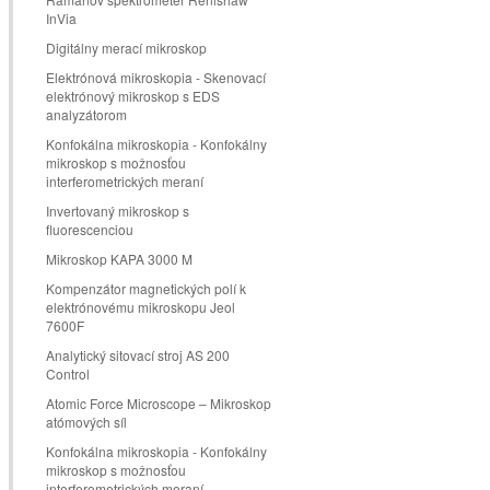
InVia
Digitálny merací mikroskop
Elektrónová mikroskopia - Skenovací
elektrónový mikroskop s EDS
analyzátorom
Konfokálna mikroskopia - Konfokálny
mikroskop s možnosťou
interferometrických meraní
Invertovaný mikroskop s
fluorescenciou
Mikroskop KAPA 3000 M
Kompenzátor magnetických polí k
elektrónovému mikroskopu Jeol
7600F
Analytický sitovací stroj AS 200
Control
Atomic Force Microscope – Mikroskop
atómových síl
Konfokálna mikroskopia - Konfokálny
mikroskop s možnosťou
interferometrických meraní