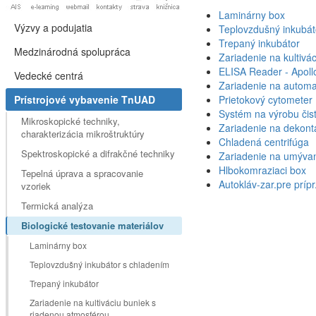
Laminárny box
Výzvy a podujatia
Teplovzdušný inkubát
Trepaný inkubátor
Medzinárodná spolupráca
Zariadenie na kultivá
ELISA Reader - Apoll
Vedecké centrá
Zariadenie na automa
Prístrojové vybavenie TnUAD
Prietokový cytometer
Systém na výrobu čist
Mikroskopické techniky,
Zariadenie na dekont
charakterizácia mikroštruktúry
Chladená centrifúga
Spektroskopické a difrakčné techniky
Zariadenie na umývani
Hlbokomraziaci box
Tepelná úprava a spracovanie
Autokláv-zar.pre prípr
vzoriek
Termická analýza
Biologické testovanie materiálov
Laminárny box
Teplovzdušný inkubátor s chladením
Trepaný inkubátor
Zariadenie na kultiváciu buniek s
riadenou atmosférou