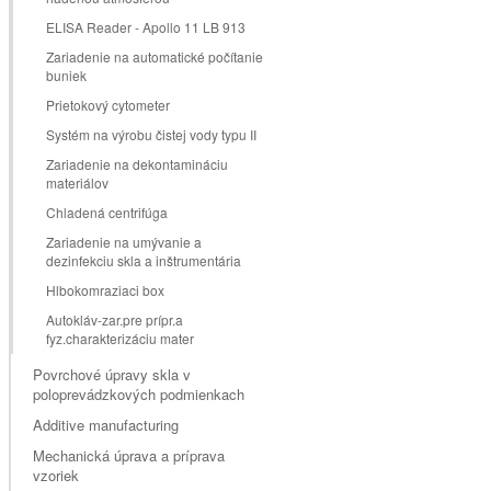
ELISA Reader - Apollo 11 LB 913
Zariadenie na automatické počítanie
buniek
Prietokový cytometer
Systém na výrobu čistej vody typu II
Zariadenie na dekontamináciu
materiálov
Chladená centrifúga
Zariadenie na umývanie a
dezinfekciu skla a inštrumentária
Hlbokomraziaci box
Autokláv-zar.pre prípr.a
fyz.charakterizáciu mater
Povrchové úpravy skla v
poloprevádzkových podmienkach
Additive manufacturing
Mechanická úprava a príprava
vzoriek