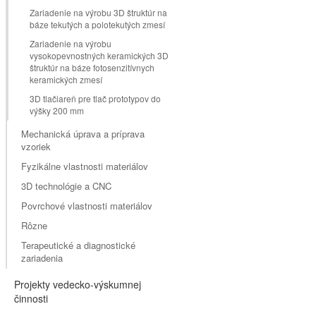
Zariadenie na výrobu 3D štruktúr na
báze tekutých a polotekutých zmesí
Zariadenie na výrobu
vysokopevnostných keramických 3D
štruktúr na báze fotosenzitívnych
keramických zmesí
3D tlačiareň pre tlač prototypov do
výšky 200 mm
Mechanická úprava a príprava
vzoriek
Fyzikálne vlastnosti materiálov
3D technológie a CNC
Povrchové vlastnosti materiálov
Rôzne
Terapeutické a diagnostické
zariadenia
Projekty vedecko-výskumnej
činnosti