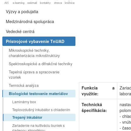
Výzvy a podujatia
Medzinárodná spolupráca
Vedecké centrá
Prístrojové vybavenie TnUAD
Mikroskopické techniky,
charakterizácia mikroštruktúry
Spektroskopické a difrakčné techniky
Tepelná úprava a spracovanie
vzoriek
Termická analýza
Funkcia a
Zari
Biologické testovanie materiálov
využitie:
labor
Laminárny box
Technická
nasta
Teplovzdušný inkubátor s chladením
špecifikácia:
polom
- chl
Trepaný inkubátor
- vnú
Zariadenie na kultiváciu buniek s
- čas
riadenou atmosférou