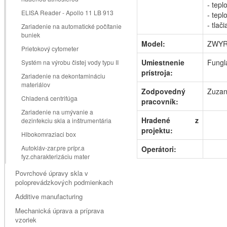
- tepl
ELISA Reader - Apollo 11 LB 913
- tepl
- tlač
Zariadenie na automatické počítanie
buniek
Model:
ZWYR-
Prietokový cytometer
Umiestnenie
Fungl
Systém na výrobu čistej vody typu II
prístroja:
Zariadenie na dekontamináciu
materiálov
Zodpovedný
Zuzan
Chladená centrifúga
pracovník:
Zariadenie na umývanie a
Hradené z
dezinfekciu skla a inštrumentária
projektu:
Hlbokomraziaci box
Autokláv-zar.pre prípr.a
Operátori:
fyz.charakterizáciu mater
Povrchové úpravy skla v
poloprevádzkových podmienkach
Additive manufacturing
Mechanická úprava a príprava
vzoriek