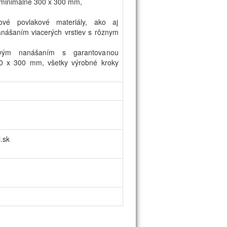
 minimálne 300 x 300 mm,
ové povlakové materiály, ako aj
nášaním viacerých vrstiev s rôznym
zmovým nanášaním s garantovanou
0 x 300 mm, všetky výrobné kroky
.sk