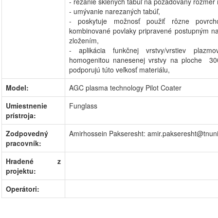
- rezanie sklených tabúľ na požadovaný rozmer
- umývanie narezaných tabúľ,
- poskytuje možnosť použiť rôzne povrch
kombinované povlaky pripravené postupným na
zložením,
- aplikácia funkčnej vrstvy/vrstiev pla
homogenitou nanesenej vrstvy na ploche 30
podporujú túto veľkosť materiálu,
Model:
AGC plasma technology Pilot Coater
Umiestnenie
Funglass
prístroja:
Zodpovedný
Amirhossein Pakseresht: amir.pakseresht@tnuni
pracovník:
Hradené z
projektu:
Operátori: