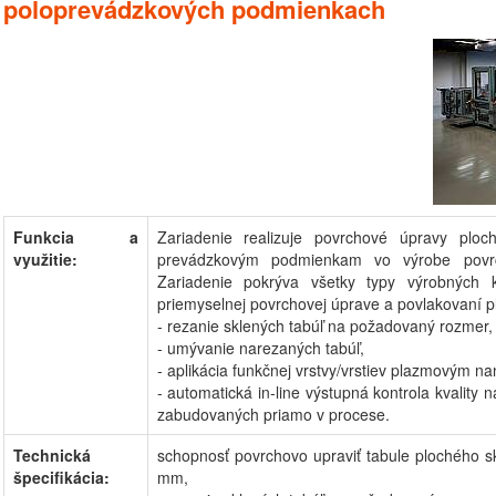
poloprevádzkových podmienkach
Funkcia a
Zariadenie realizuje povrchové úpravy plo
využitie:
prevádzkovým podmienkam vo výrobe povrc
Zariadenie pokrýva všetky typy výrobných 
priemyselnej povrchovej úprave a povlakovaní p
- rezanie sklených tabúľ na požadovaný rozmer,
- umývanie narezaných tabúľ,
- aplikácia funkčnej vrstvy/vrstiev plazmovým n
- automatická in-line výstupná kontrola kvalit
zabudovaných priamo v procese.
Technická
schopnosť povrchovo upraviť tabule plochého 
špecifikácia:
mm,