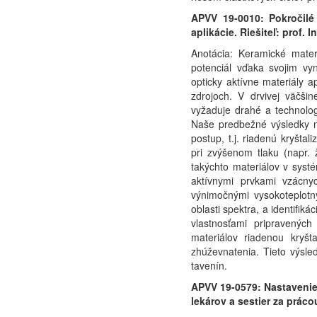
APVV 19-0010: Pokročilé
aplikácie. Riešiteľ:
prof. I
Anotácia: Keramické mater
potenciál vďaka svojim vy
opticky aktívne materiály a
zdrojoch. V drvivej väčšin
vyžaduje drahé a technolo
Naše predbežné výsledky na
postup, t.j. riadenú kryšta
pri zvýšenom tlaku (napr.
takýchto materiálov v sys
aktívnymi prvkami vzácny
výnimočnými vysokoteplotný
oblasti spektra, a identifi
vlastnosťami pripravených 
materiálov riadenou kryš
zhúževnatenia. Tieto výsled
tavenín.
APVV 19-0579: Nastavenie
lekárov a sestier za práco