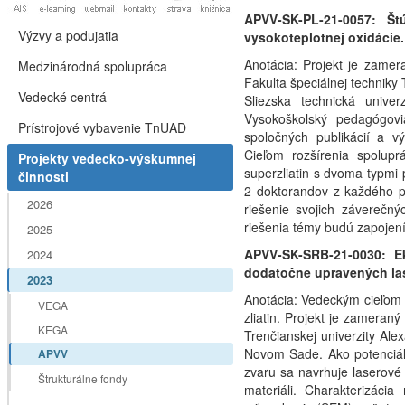
APVV-SK-PL-21-0057:
Št
Výzvy a podujatia
vysokoteplotnej oxidácie
Anotácia: Projekt je zamer
Medzinárodná spolupráca
Fakulta špeciálnej techniky
Vedecké centrá
Sliezska technická univer
Vysokoškolský pedagógov
Prístrojové vybavenie TnUAD
spoločných publikácií a vý
Cieľom rozšírenia spolup
Projekty vedecko-výskumnej
superzliatin s dvoma typmi
činnosti
2 doktorandov z každého p
2026
riešenie svojich záverečn
riešenia témy budú zapojení
2025
APVV-SK-SRB-21-0030:
E
2024
dodatočne upravených l
2023
Anotácia: Vedeckým cieľom 
VEGA
zliatin. Projekt je zameran
KEGA
Trenčianskej univerzity Ale
Novom Sade. Ako potenciál
APVV
zvaru sa navrhuje laserové
Štrukturálne fondy
materiáli. Charakterizáci