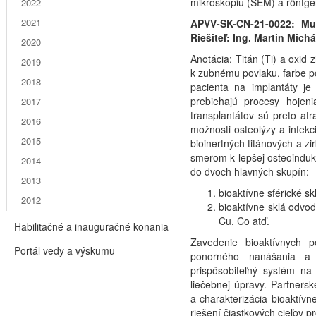
mikroskopiu (SEM) a röntge
2022
2021
APVV-SK-CN-21-0022:
Mu
Riešiteľ: Ing. Martin Mich
2020
Anotácia: Titán (Ti) a oxid 
2019
k zubnému povlaku, farbe p
2018
pacienta na implantáty je
prebiehajú procesy hojeni
2017
transplantátov sú preto at
2016
možnosti osteolýzy a infekc
2015
bioinertných titánových a z
smerom k lepšej osteoindukc
2014
do dvoch hlavných skupín:
2013
bioaktívne sférické 
2012
bioaktívne sklá odvo
Cu, Co atď.
Habilitačné a inauguračné konania
Zavedenie bioaktívnych p
Portál vedy a výskumu
ponorného nanášania a 
prispôsobiteľný systém na 
liečebnej úpravy. Partnersk
a charakterizácia bioaktívn
riešení čiastkových cieľov pr