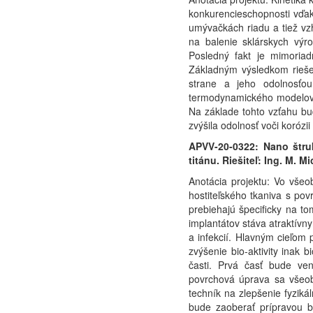
konkurencieschopnosti vďak
umývačkách riadu a tiež vz
na balenie sklárskych výr
Posledný fakt je mimoriad
Základným výsledkom rieše
strane a jeho odolnosťou
termodynamického modelovan
Na základe tohto vzťahu bud
zvýšila odolnosť voči korózii
APVV-20-0322: Nano štru
titánu. Riešiteľ: Ing. M. M
Anotácia projektu: Vo všeo
hostiteľského tkaniva s pov
prebiehajú špecificky na t
implantátov stáva atraktívn
a infekcií. Hlavným cieľom 
zvýšenie bio-aktivity inak 
časti. Prvá časť bude ven
povrchová úprava sa všeobe
techník na zlepšenie fyziká
bude zaoberať prípravou bi