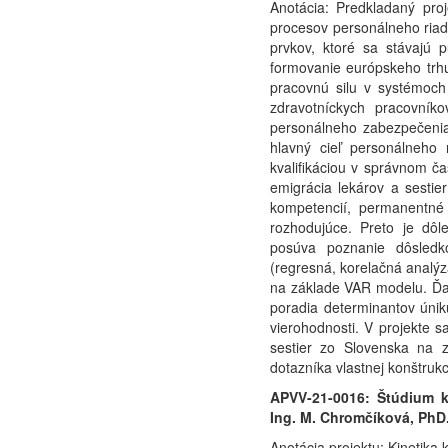
Anotácia: Predkladaný pro
procesov personálneho riad
prvkov, ktoré sa stávajú p
formovanie európskeho trhu
pracovnú silu v systémoch 
zdravotníckych pracovník
personálneho zabezpečenia
hlavný cieľ personálneho 
kvalifikáciou v správnom č
emigrácia lekárov a sesti
kompetencií, permanentné 
rozhodujúce. Preto je dôl
posúva poznanie dôsledko
(regresná, korelačná analýz
na základe VAR modelu. Ďal
poradia determinantov úni
vierohodnosti. V projekte s
sestier zo Slovenska na 
dotazníka vlastnej konštrukc
APVV-21-0016: Štúdium ki
Ing. M. Chromčíková, PhD
Anotácia projektu: Kinetika 