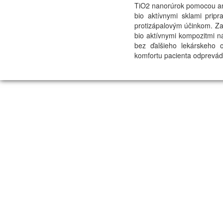
TiO2 nanorúrok pomocou ano
bio aktívnymi sklami prip
protizápalovým účinkom. Z
bio aktívnymi kompozitmi n
bez ďalšieho lekárskeho 
komfortu pacienta odprevád