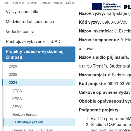
Výzvy a podujatia
Názov výzvy:
Early stage g
Medzinárodná spolupráca
Kód výzvy:
09I03-03-V05
Názov investície:
3: Excel
Vedecké centrá
Názov komponentu:
9: Ef
Prístrojové vybavenie TnUAD
a inovácií
Projekty vedecko-výskumnej
činnosti
Názov a sídlo prijímateľa:
911 50 Trenčín, Študentská
2026
2025
Názov projektu:
Early stag
2024
Kód projektu:
09I03-03-V
VEGA
Celkové oprávnené výda
KEGA
Obdobie oprávnenosti v
APVV
Podporené projekty:
Horizon Europe
Využitie programu MA
Early stage granty
Štúdium Q&P paramet
odolnosti proti opotre
Domáce výskumné granty