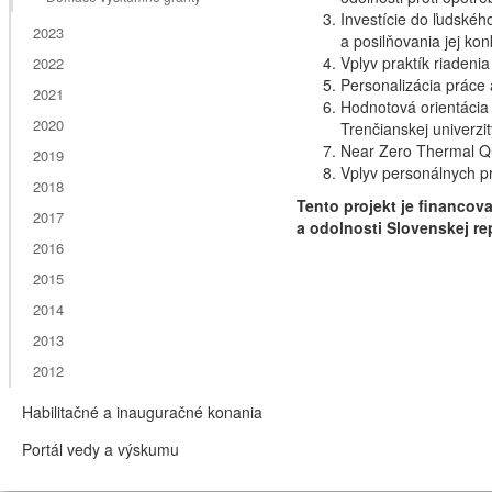
Investície do ľudskéh
2023
a posilňovania jej ko
Vplyv praktík riadeni
2022
Personalizácia práce
2021
Hodnotová orientácia
2020
Trenčianskej univerz
Near Zero Thermal Qu
2019
Vplyv personálnych pr
2018
Tento projekt je financo
2017
a odolnosti Slovenskej re
2016
2015
2014
2013
2012
Habilitačné a inauguračné konania
Portál vedy a výskumu