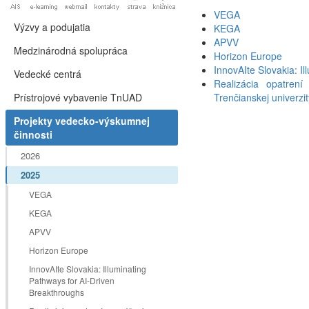
VEGA
Výzvy a podujatia
KEGA
APVV
Medzinárodná spolupráca
Horizon Europe
InnovAIte Slovakia: I
Vedecké centrá
Realizácia opatrení
Prístrojové vybavenie TnUAD
Trenčianskej univerzit
Projekty vedecko-výskumnej
činnosti
2026
2025
VEGA
KEGA
APVV
Horizon Europe
InnovAIte Slovakia: Illuminating
Pathways for AI-Driven
Breakthroughs