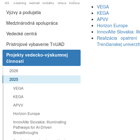
VEGA
Výzvy a podujatia
KEGA
APVV
Medzinárodná spolupráca
Horizon Europe
InnovAIte Slovakia: I
Vedecké centrá
Realizácia opatrení
Prístrojové vybavenie TnUAD
Trenčianskej univerzit
Projekty vedecko-výskumnej
činnosti
2026
2025
VEGA
KEGA
APVV
Horizon Europe
InnovAIte Slovakia: Illuminating
Pathways for AI-Driven
Breakthroughs