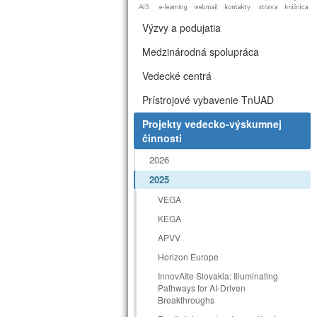
Výzvy a podujatia
Medzinárodná spolupráca
Vedecké centrá
Prístrojové vybavenie TnUAD
Projekty vedecko-výskumnej
činnosti
2026
2025
VEGA
KEGA
APVV
Horizon Europe
InnovAIte Slovakia: Illuminating
Pathways for AI-Driven
Breakthroughs