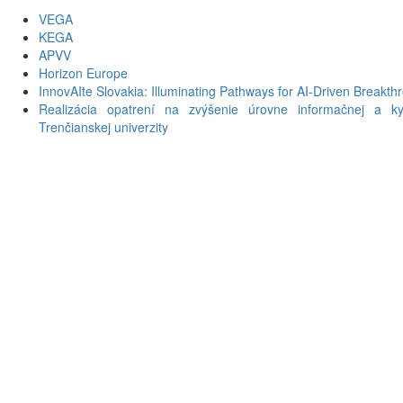
VEGA
KEGA
APVV
Horizon Europe
InnovAIte Slovakia: Illuminating Pathways for AI-Driven Breakth
Realizácia opatrení na zvýšenie úrovne informačnej a kyb
Trenčianskej univerzity