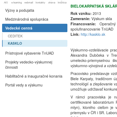
BIELOKARPATSKÁ SKLÁ
Výzvy a podujatia
Rok vzniku:
2013
Zameranie:
Výskum skla
Medzinárodná spolupráca
Financovanie:
Operačný
Vedecké centrá
spolufinancovanie TnUAD
Link:
http://kasklo.sk
CEDITEK
KASKLO
Výskumno-vzdelávacie prac
Prístrojové vybavenie TnUAD
Alexandra Dubčeka v Tre
umelecko-priemyselnou šk
Projekty vedecko-výskumnej
výskumno-vývojová a vzdel
činnosti
Pracovisko predstavuje vz
Habilitačné a inauguračné konania
Biele Karpaty, tradičnom ú
technológií a zlepšovanie 
Portál vedy a výskumu
umožňuje udržiavať konkure
V rámci pracoviska je n
certifikované laboratórium 
mlyn), ktorého cieľom je 
priemyslu v ČR i SR. Labor