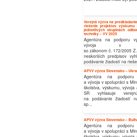
Verejná výzva na predkladanie
riešenie projektov výskumu
jednotlivých skupinách odb
techniky – VV 2025
Agentúra na podporu v
vývoja v s
so zákonom č. 172/2005 Z. 
neskorších predpisov vyh
podávanie žiadostí na riešen
APVV výzva Slovensko – Ukra
Agentúra na podporu
a vývoja v spolupráci s Mi
školstva, výskumu, vývoja
SR vyhlasuje verej
na podávanie žiadostí na
sp...
APVV výzva Slovensko – Bulh
Agentúra na podporu
a vývoja v spolupráci s Mi
školstva, výskumu, vývoja