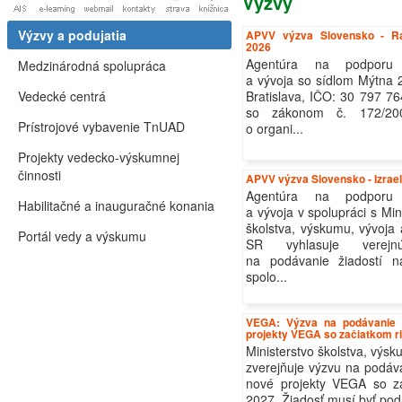
Výzvy
Výzvy a podujatia
APVV výzva Slovensko - R
2026
Agentúra na podporu
Medzinárodná spolupráca
a vývoja so sídlom Mýtna 
Vedecké centrá
Bratislava, IČO: 30 797 76
so zákonom č. 172/20
Prístrojové vybavenie TnUAD
o organi...
Projekty vedecko-výskumnej
činnosti
APVV výzva Slovensko - Izrae
Agentúra na podporu
Habilitačné a inauguračné konania
a vývoja v spolupráci s Mi
školstva, výskumu, vývoja
Portál vedy a výskumu
SR vyhlasuje verej
na podávanie žiadostí na
spolo...
VEGA: Výzva na podávanie ž
projekty VEGA so začiatkom ri
Ministerstvo školstva, výs
zverejňuje výzvu na podáva
nové projekty VEGA so za
2027. Žiadosť musí byť poda