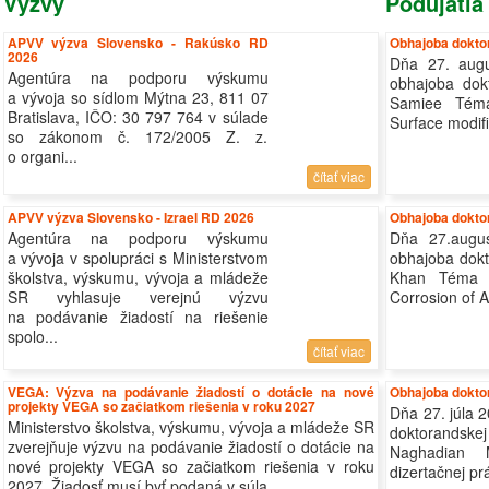
Výzvy
Podujatia
APVV výzva Slovensko - Rakúsko RD
Obhajoba doktor
2026
Dňa 27. aug
Agentúra na podporu výskumu
obhajoba dok
a vývoja so sídlom Mýtna 23, 811 07
Samiee Téma 
Bratislava, IČO: 30 797 764 v súlade
Surface modifi
so zákonom č. 172/2005 Z. z.
o organi...
čítať viac
APVV výzva Slovensko - Izrael RD 2026
Obhajoba doktor
Agentúra na podporu výskumu
Dňa 27.augu
a vývoja v spolupráci s Ministerstvom
obhajoba dokt
školstva, výskumu, vývoja a mládeže
Khan Téma d
SR vyhlasuje verejnú výzvu
Corrosion of A
na podávanie žiadostí na riešenie
spolo...
čítať viac
VEGA: Výzva na podávanie žiadostí o dotácie na nové
Obhajoba doktor
projekty VEGA so začiatkom riešenia v roku 2027
Dňa 27. júla 
Ministerstvo školstva, výskumu, vývoja a mládeže SR
doktorands
zverejňuje výzvu na podávanie žiadostí o dotácie na
Naghadian 
nové projekty VEGA so začiatkom riešenia v roku
dizertačnej p
2027. Žiadosť musí byť podaná v súla...