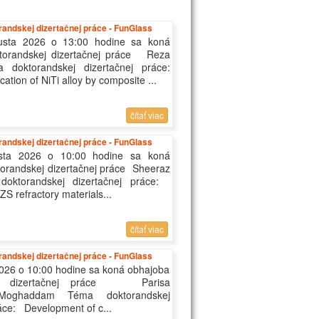
andskej dizertačnej práce - FunGlass
usta 2026 o 13:00 hodine sa koná
torandskej dizertačnej práce Reza
doktorandskej dizertačnej práce:
cation of NiTi alloy by composite ...
čítať viac
andskej dizertačnej práce - FunGlass
sta 2026 o 10:00 hodine sa koná
orandskej dizertačnej práce Sheeraz
oktorandskej dizertačnej práce:
ZS refractory materials...
čítať viac
andskej dizertačnej práce - FunGlass
2026 o 10:00 hodine sa koná obhajoba
kej dizertačnej práce Parisa
Moghaddam Téma doktorandskej
ráce: Development of c...