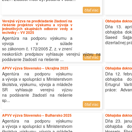
čítať viac
Verejná výzva na predkladanie žiadostí na
Obhajoba doktor
riešenie projektov výskumu a vývoja v
Dňa 13. apr
jednotlivých skupinách odborov vedy a
obhajoba dok
techniky – VV 2025
Saeed Sajja
Agentúra na podporu výskumu a
dizertačnej pr
vývoja v súlade
so zákonom č. 172/2005 Z. z. v znení
neskorších predpisov vyhlasuje verejnú výzvu na
čítať viac
podávanie žiadostí na riešenie ...
APVV výzva Slovensko – Ukrajina 2025
Obhajoba doktor
Agentúra na podporu výskumu
Dňa 12. febr
a vývoja v spolupráci s Ministerstvom
obhajoba do
školstva, výskumu, vývoja a mládeže
Ertugrul Var
SR vyhlasuje verejnú výzvu
práce: Advanc
na podávanie žiadostí na riešenie
sp...
čítať viac
APVV výzva Slovensko – Bulharsko 2025
Obhajoba doktor
Agentúra na podporu výskumu
Dňa 23. jan
a vývoja v spolupráci s Ministerstvom
obhajoba do
školstva, výskumu, vývoja a mládeže
Hossein Ebr