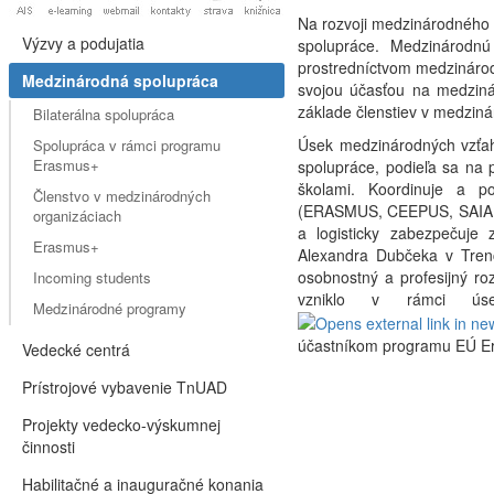
Na rozvoji medzinárodného p
Výzvy a podujatia
spolupráce. Medzinárodnú
prostredníctvom medzinárod
Medzinárodná spolupráca
svojou účasťou na medzinár
základe členstiev v medzin
Bilaterálna spolupráca
Úsek medzinárodných vzťaho
Spolupráca v rámci programu
Erasmus+
spolupráce, podieľa sa na 
školami. Koordinuje a p
Členstvo v medzinárodných
(ERASMUS, CEEPUS, SAIA ) 
organizáciach
a logisticky zabezpečuje 
Erasmus+
Alexandra Dubčeka v Trenč
osobnostný a profesijný r
Incoming students
vzniklo v rámci úse
Medzinárodné programy
účastníkom programu EÚ E
Vedecké centrá
Prístrojové vybavenie TnUAD
Projekty vedecko-výskumnej
činnosti
Habilitačné a inauguračné konania