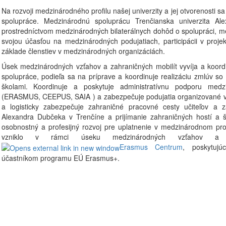
Na rozvoji medzinárodného profilu našej univerzity a jej otvorenosti 
spolupráce. Medzinárodnú spoluprácu Trenčianska univerzita Al
prostredníctvom medzinárodných bilaterálnych dohôd o spolupráci, m
svojou účasťou na medzinárodných podujatiach, participácii v proj
základe členstiev v medzinárodných organizáciách.
Úsek medzinárodných vzťahov a zahraničných mobilít vyvíja a koordi
spolupráce, podieľa sa na príprave a koordinuje realizáciu zmlúv so
školami. Koordinuje a poskytuje administratívnu podporu me
(ERASMUS, CEEPUS, SAIA ) a zabezpečuje podujatia organizované v 
a logisticky zabezpečuje zahraničné pracovné cesty učiteľov a z
Alexandra Dubčeka v Trenčíne a prijímanie zahraničných hostí a š
osobnostný a profesijný rozvoj pre uplatnenie v medzinárodnom pr
vzniklo v rámci úseku medzinárodných vzťahov a z
Erasmus Centrum
, poskytujú
účastníkom programu EÚ Erasmus+.