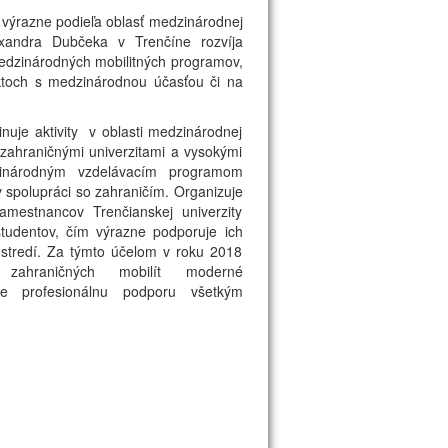
sa výrazne podieľa oblasť medzinárodnej
exandra Dubčeka v Trenčíne rozvíja
edzinárodných mobilitných programov,
ektoch s medzinárodnou účasťou či na
nuje aktivity v oblasti medzinárodnej
 zahraničnými univerzitami a vysokými
dzinárodným vzdelávacím programom
spolupráci so zahraničím. Organizuje
amestnancov Trenčianskej univerzity
tudentov, čím výrazne podporuje ich
ostredí. Za týmto účelom v roku 2018
ahraničných mobilít moderné
ce profesionálnu podporu všetkým