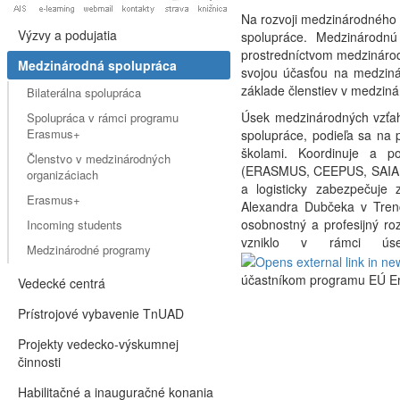
Na rozvoji medzinárodného p
Výzvy a podujatia
spolupráce. Medzinárodnú
prostredníctvom medzinárod
Medzinárodná spolupráca
svojou účasťou na medzinár
základe členstiev v medzin
Bilaterálna spolupráca
Úsek medzinárodných vzťaho
Spolupráca v rámci programu
Erasmus+
spolupráce, podieľa sa na 
školami. Koordinuje a p
Členstvo v medzinárodných
(ERASMUS, CEEPUS, SAIA ) 
organizáciach
a logisticky zabezpečuje 
Erasmus+
Alexandra Dubčeka v Trenč
osobnostný a profesijný r
Incoming students
vzniklo v rámci úse
Medzinárodné programy
účastníkom programu EÚ E
Vedecké centrá
Prístrojové vybavenie TnUAD
Projekty vedecko-výskumnej
činnosti
Habilitačné a inauguračné konania