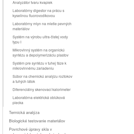
Analyzátor tvaru kvapiek
Laboratórny digestor na prácu s
kyselinou fluorovodíkovou
Laboratórny mlyn na mletie pevných
materiálov
Systém na výrobu ultra-čistej vody
typu I
Mikrovlnný systém na organickú
syntézu a depolymerizáciu plastov
Systém pre syntézu v tuhej fáze k
mikrovlnnému zariadeniu
Súbor na chemickú analýzu roztokov
a tuhých látok
Diferenciálny skenovací kalorimeter
Laboratórna elektrická oblúková
piecka
Termická analýza
Biologické testovanie materiálov
Povrchové úpravy skla v