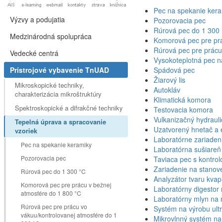
Pec na spekanie ker
Výzvy a podujatia
Pozorovacia pec
Rúrová pec do 1 300
Medzinárodná spolupráca
Komorová pec pre prá
Rúrová pec pre prácu
Vedecké centrá
Vysokoteplotná pec na
Prístrojové vybavenie TnUAD
Spádová pec
Žiarový lis
Mikroskopické techniky,
Autokláv
charakterizácia mikroštruktúry
Klimatická komora
Spektroskopické a difrakčné techniky
Testovacia komora
Vulkanizačný hydraulic
Tepelná úprava a spracovanie
Uzatvorený hnetač a 
vzoriek
Laboratórne zariaden
Pec na spekanie keramiky
Laboratórna sušiareň
Pozorovacia pec
Taviaca pec s kontro
Zariadenie na stanov
Rúrová pec do 1 300 °C
Analyzátor tvaru kvap
Komorová pec pre prácu v bežnej
Laboratórny digestor 
atmosfére do 1 800 °C
Laboratórny mlyn na 
Rúrová pec pre prácu vo
Systém na výrobu ultra
vákuu/kontrolovanej atmosfére do 1
Mikrovlnný systém na