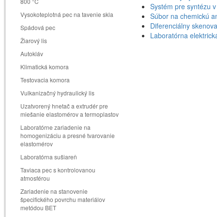
800 °C
Systém pre syntézu v
Vysokoteplotná pec na tavenie skla
Súbor na chemickú an
Diferenciálny skenova
Spádová pec
Laboratórna elektrick
Žiarový lis
Autokláv
Klimatická komora
Testovacia komora
Vulkanizačný hydraulický lis
Uzatvorený hnetač a extrudér pre
miešanie elastomérov a termoplastov
Laboratórne zariadenie na
homogenizáciu a presné tvarovanie
elastomérov
Laboratórna sušiareň
Taviaca pec s kontrolovanou
atmosférou
Zariadenie na stanovenie
špecifického povrchu materiálov
metódou BET