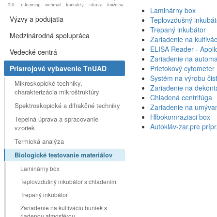
Laminárny box
Výzvy a podujatia
Teplovzdušný inkubát
Trepaný inkubátor
Medzinárodná spolupráca
Zariadenie na kultivá
ELISA Reader - Apoll
Vedecké centrá
Zariadenie na automa
Prístrojové vybavenie TnUAD
Prietokový cytometer
Systém na výrobu čist
Mikroskopické techniky,
Zariadenie na dekont
charakterizácia mikroštruktúry
Chladená centrifúga
Spektroskopické a difrakčné techniky
Zariadenie na umývani
Hlbokomraziaci box
Tepelná úprava a spracovanie
Autokláv-zar.pre prípr
vzoriek
Termická analýza
Biologické testovanie materiálov
Laminárny box
Teplovzdušný inkubátor s chladením
Trepaný inkubátor
Zariadenie na kultiváciu buniek s
riadenou atmosférou