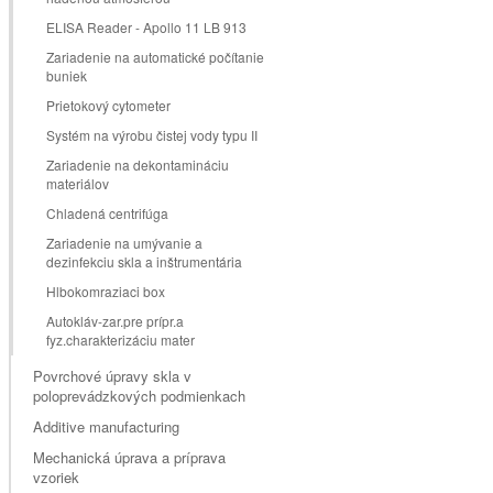
ELISA Reader - Apollo 11 LB 913
Zariadenie na automatické počítanie
buniek
Prietokový cytometer
Systém na výrobu čistej vody typu II
Zariadenie na dekontamináciu
materiálov
Chladená centrifúga
Zariadenie na umývanie a
dezinfekciu skla a inštrumentária
Hlbokomraziaci box
Autokláv-zar.pre prípr.a
fyz.charakterizáciu mater
Povrchové úpravy skla v
poloprevádzkových podmienkach
Additive manufacturing
Mechanická úprava a príprava
vzoriek