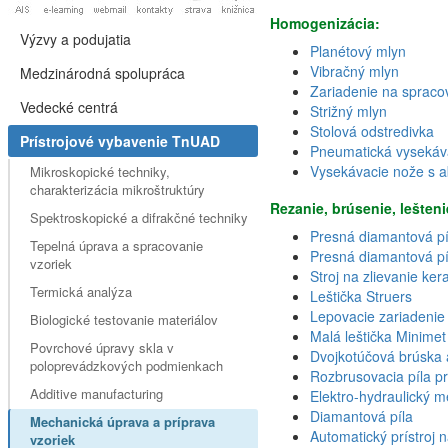
Homogenizácia:
Výzvy a podujatia
Planétový mlyn
Vibračný mlyn
Medzinárodná spolupráca
Zariadenie na spraco
Vedecké centrá
Strižný mlyn
Stolová odstredivka
Prístrojové vybavenie TnUAD
Pneumatická vysekáv
Vysekávacie nože s 
Mikroskopické techniky,
charakterizácia mikroštruktúry
Rezanie, brúsenie, lešteni
Spektroskopické a difrakčné techniky
Presná diamantová pí
Tepelná úprava a spracovanie
Presná diamantová píl
vzoriek
Stroj na zlievanie ke
Termická analýza
Leštička Struers
Lepovacie zariadenie
Biologické testovanie materiálov
Malá leštička Minime
Povrchové úpravy skla v
Dvojkotúčová brúska a
poloprevádzkových podmienkach
Rozbrusovacia píla pr
Additive manufacturing
Elektro-hydraulický me
Diamantová píla
Mechanická úprava a príprava
Automatický prístroj n
vzoriek