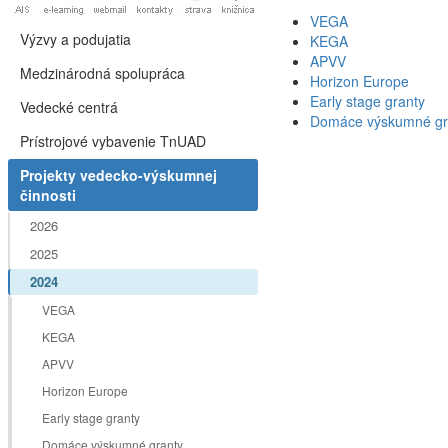
VEGA
Výzvy a podujatia
KEGA
APVV
Medzinárodná spolupráca
Horizon Europe
Early stage granty
Vedecké centrá
Domáce výskumné gr
Prístrojové vybavenie TnUAD
Projekty vedecko-výskumnej
činnosti
2026
2025
2024
VEGA
KEGA
APVV
Horizon Europe
Early stage granty
Domáce výskumné granty