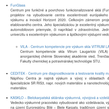
FunGlass
Centrum pre funkčné a povrchovo funkcionalizované sklá (Fun
projektov na vybudovanie centra excelentnosti európske
výskumu a inovácií Horizont 2020. Celkovým zámerom proj
etablovaného centra. Jeho špecializáciou je excelentný výskum
automobilovom priemysle, či napríklad v zdravotníctve. J
univerzitu s excelentným výskumom a špičkovými výstupmi ved
VILA - Centrum kompetencie pre výskum skla VITRUM 
Centrum kompetencie skla Vitrum Laugaricio (VILA
anorganickej chémie Slovenskej akadémie vied, Trenčia
Fakulty chemickej a potravinárskej technológie STU.
CEDITEK - Centrum pre diagnostikovanie a testovanie kvality ma
Náplňou Centra je najmä výskum a vývoj v oblastiach defi
špecializácie SR RIS3, napr. nových materiálov a nanotechnológi
materiálov.
KASKLO – Bielokarpatská sklárska výskumná, vývojová a vzdel
Vedecko-výskumné pracovisko vybudované ako vzdelávacia, vý
na území Euroregiónu Bílé – Biele Karpaty, tradičnom území s