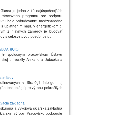
Glass) je jedno z 10 najúspešnejších
ho rámcového programu pre podporu
ektu bolo vybudovanie medzinárodne
 s uplatnením napr. v energetickom či
edným z hlavných zámerov je budovať
cov s celosvetovou pôsobnosťou.
LAUGARICIO
) je spoločným pracoviskom Ústavu
nskej univerzity Alexandra Dubčeka a
teriálov
novaných v Stratégii inteligentnej
í a technológií pre výrobu pokročilých
ávacia základňa
skumná a vývojová sklárska základňa
klárskej výroby. Pracovisko podporuje