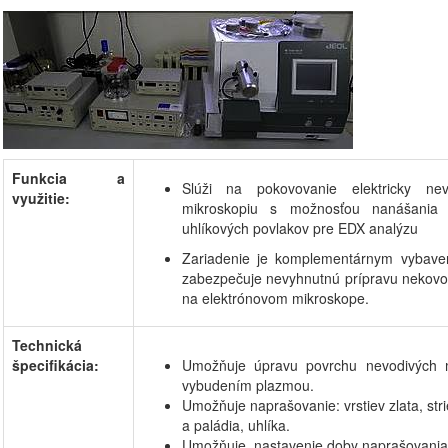
Funkcia a
Slúži na pokovovanie elektricky nev
využitie:
mikroskopiu s možnosťou nanášania 
uhlíkových povlakov pre EDX analýzu
Zariadenie je komplementárnym vybave
zabezpečuje nevyhnutnú prípravu nekovo
na elektrónovom mikroskope
.
Technická
špecifikácia:
Umožňuje úpravu povrchu nevodivých m
vybudením plazmou.
Umožňuje naprašovanie: vrstiev zlata, striebr
a paládia, uhlíka
.
Umožňuje nastavenie doby naprašovania