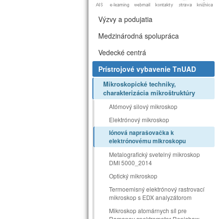
Výzvy a podujatia
Medzinárodná spolupráca
Vedecké centrá
Prístrojové vybavenie TnUAD
Mikroskopické techniky,
charakterizácia mikroštruktúry
Atómový silový mikroskop
Elektrónový mikroskop
Iónová naprašovačka k
elektrónovému mikroskopu
Metalografický svetelný mikroskop
DMI 5000_2014
Optický mikroskop
Termoemisný elektrónový rastrovací
mikroskop s EDX analyzátorom
Mikroskop atomárnych síl pre
Ramanov spektrometer Renishaw