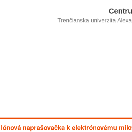
Centr
Trenčianska univerzita Alex
Iónová naprašovačka k elektrónovému mik