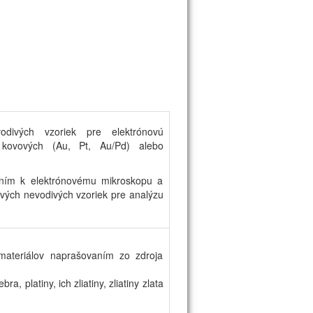
odivých vzoriek pre elektrónovú
kovových (Au, Pt, Au/Pd) alebo
ním k elektrónovému mikroskopu a
vých nevodivých vzoriek pre analýzu
ateriálov naprašovaním zo zdroja
a, platiny, ich zliatiny, zliatiny zlata
.