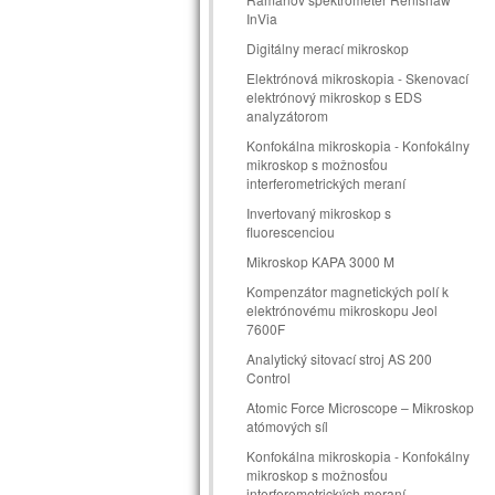
InVia
Digitálny merací mikroskop
Elektrónová mikroskopia - Skenovací
elektrónový mikroskop s EDS
analyzátorom
Konfokálna mikroskopia - Konfokálny
mikroskop s možnosťou
interferometrických meraní
Invertovaný mikroskop s
fluorescenciou
Mikroskop KAPA 3000 M
Kompenzátor magnetických polí k
elektrónovému mikroskopu Jeol
7600F
Analytický sitovací stroj AS 200
Control
Atomic Force Microscope – Mikroskop
atómových síl
Konfokálna mikroskopia - Konfokálny
mikroskop s možnosťou
interferometrických meraní