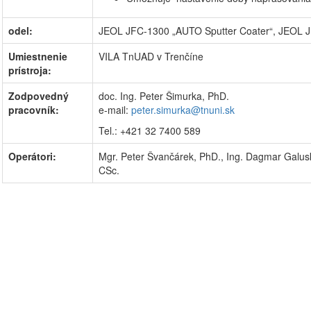
odel:
JEOL JFC-1300 „AUTO Sputter Coater“, JEOL J
Umiestnenie
VILA TnUAD v Trenčíne
prístroja:
Zodpovedný
doc. Ing. Peter Šimurka, PhD.
pracovník:
e-mail:
peter.simurka@tnuni.sk
Tel.: +421 32 7400 589
Operátori:
Mgr. Peter Švančárek, PhD., Ing. Dagmar Galus
CSc.