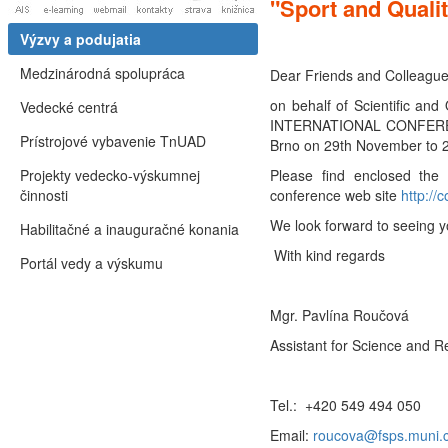
"Sport and Qualit
Výzvy a podujatia
Medzinárodná spolupráca
Dear Friends and Colleague
on behalf of Scientific and
Vedecké centrá
INTERNATIONAL CONFERENCE
Prístrojové vybavenie TnUAD
Brno on 29th November to 
Projekty vedecko-výskumnej
Please find enclosed the 
činnosti
conference web site
http://
We look forward to seeing 
Habilitačné a inauguračné konania
With kind regards
Portál vedy a výskumu
Mgr. Pavlína Roučová
Assistant for Science and 
Tel.: +420 549 494 050
Email:
roucova@fsps.muni.